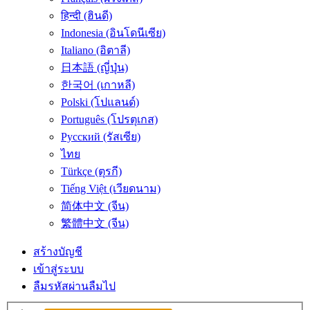
हिन्दी (ฮินดี)
Indonesia (อินโดนีเซีย)
Italiano (อิตาลี)
日本語 (ญี่ปุ่น)
한국어 (เกาหลี)
Polski (โปแลนด์)
Português (โปรตุเกส)
Русский (รัสเซีย)
ไทย
Türkçe (ตุรกี)
Tiếng Việt (เวียดนาม)
简体中文 (จีน)
繁體中文 (จีน)
สร้างบัญชี
เข้าสู่ระบบ
ลืมรหัสผ่าน
ลืมไป